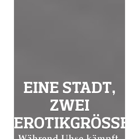
EINE STADT,
ZWEI
EROTIKGRÖSSEN
Während Uhse kämpft,