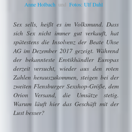
Anne Holbach
und
Fotos: Ulf Dahl
Sex sells, heißt es im Volksmund. Dass
sich Sex nicht immer gut verkauft, hat
spätestens die Insolvenz der Beate Uhse
AG im Dezember 2017 gezeigt. Während
der bekannteste Erotikhändler Europas
derzeit versucht, wieder aus den roten
Zahlen herauszukommen, steigen bei der
zweiten Flensburger Sexshop-Größe, dem
Orion Versand, die Umsätze stetig.
Warum läuft hier das Geschäft mit der
Lust besser?