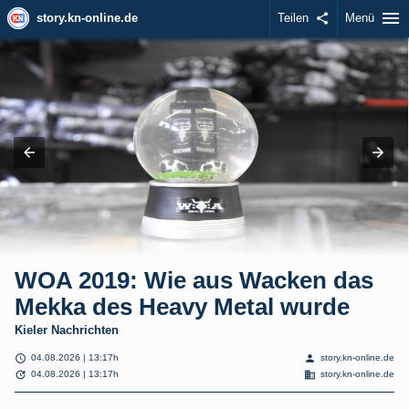
menu
story.kn-online.de
Teilen
share
Menü
WOA 2019: Wie aus Wacken das
Mekka des Heavy Metal wurde
Kieler Nachrichten
schedule
person
04.08.2026 | 13:17h
story.kn-online.de
update
domain
04.08.2026 | 13:17h
story.kn-online.de