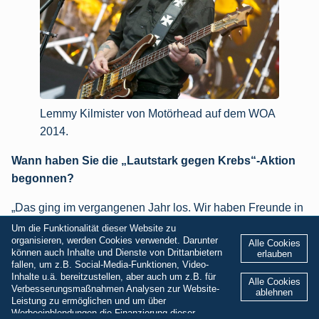
Lemmy Kilmister von Motörhead auf dem WOA
2014.
Wann haben Sie die „Lautstark gegen Krebs“-Aktion
begonnen?
„Das ging im vergangenen Jahr los. Wir haben Freunde in
Kiel, mit denen wir 2017 über Weihnachten in Ägypten
Um die Funktionalität dieser Website zu
organisieren, werden Cookies verwendet. Darunter
waren. Wir kamen am 27. Dezember wieder, am 5. Januar
Alle Cookies
können auch Inhalte und Dienste von Drittanbietern
erlauben
2018 ist der Mann ins Krankenhaus gekommen und bei
fallen, um z.B. Social-Media-Funktionen, Video-
Inhalte u.ä. bereitzustellen, aber auch um z.B. für
ihm wurde Lungenkrebs im Endstadium diagnostiziert.
Alle Cookies
Verbesserungsmaßnahmen Analysen zur Website-
ablehnen
Und am 27. Januar ist der dann leider verstorben. Das war
Leistung zu ermöglichen und um über
Werbeeinblendungen die Finanzierung dieser
für mich der ausschlaggebende Punkt zu sagen, irgendwo